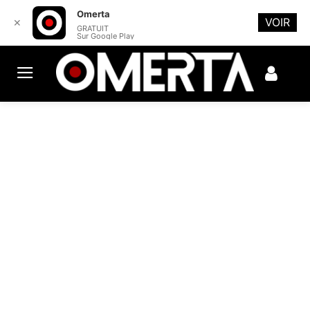
Omerta
VOIR
✕
GRATUIT
Sur Google Play