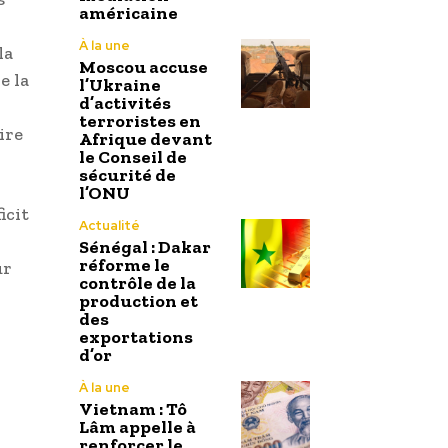
américaine
À la une
la
Moscou accuse
e la
l’Ukraine
d’activités
terroristes en
ire
Afrique devant
le Conseil de
sécurité de
l’ONU
icit
Actualité
Sénégal : Dakar
réforme le
ur
contrôle de la
production et
des
exportations
d’or
À la une
Vietnam : Tô
Lâm appelle à
renforcer le