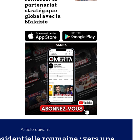
partenariat
stratégique
global avec la
Malaisie
Article suivant
ésidentielle roumaine : vers une