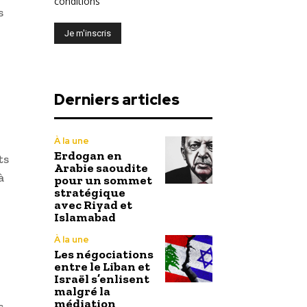
conditions
s
Derniers articles
À la une
Erdogan en
ts
Arabie saoudite
à
pour un sommet
stratégique
avec Riyad et
Islamabad
À la une
Les négociations
entre le Liban et
Israël s’enlisent
malgré la
médiation
s