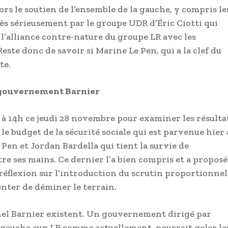
rs le soutien de l’ensemble de la gauche, y compris le
très sérieusement par le groupe UDR d’Éric Ciotti qui
l’alliance contre-nature du groupe LR avec les
este donc de savoir si Marine Le Pen, qui a la clef du
te.
du gouvernement Barnier
à 14h ce jeudi 28 novembre pour examiner les résulta
le budget de la sécurité sociale qui est parvenue hier 
 Pen et Jordan Bardella qui tient la survie de
 ses mains. Ce dernier l’a bien compris et a proposé
réflexion sur l’introduction du scrutin proportionnel
tenter de déminer le terrain.
hel Barnier existent. Un gouvernement dirigé par
 gauche aux LR comme actuellement, pourrait geler le