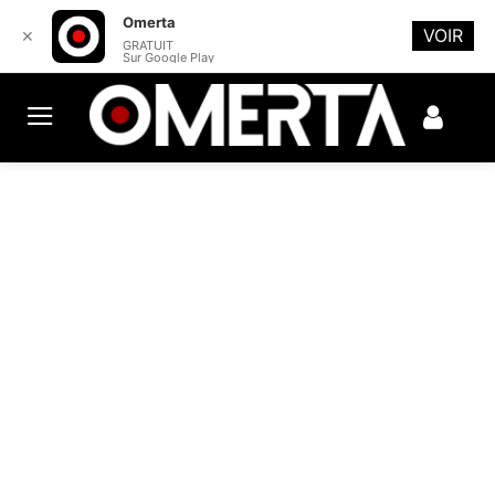
Omerta
VOIR
✕
GRATUIT
Sur Google Play