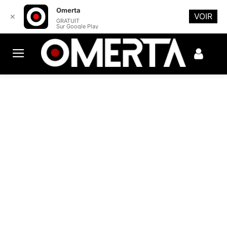
Omerta
VOIR
✕
GRATUIT
Sur Google Play