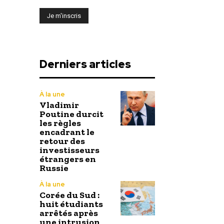
Derniers articles
À la une
Vladimir
Poutine durcit
les règles
encadrant le
retour des
investisseurs
étrangers en
Russie
À la une
Corée du Sud :
huit étudiants
arrêtés après
une intrusion