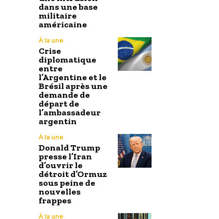
dans une base
militaire
américaine
À la une
Crise
diplomatique
entre
l’Argentine et le
Brésil après une
demande de
départ de
l’ambassadeur
argentin
À la une
Donald Trump
presse l’Iran
d’ouvrir le
détroit d’Ormuz
sous peine de
nouvelles
frappes
À la une