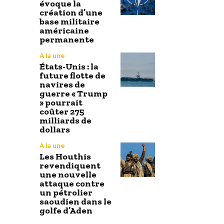
évoque la
création d’une
base militaire
américaine
permanente
À la une
États-Unis : la
future flotte de
navires de
guerre « Trump
» pourrait
coûter 275
milliards de
dollars
À la une
Les Houthis
revendiquent
une nouvelle
attaque contre
un pétrolier
saoudien dans le
golfe d’Aden