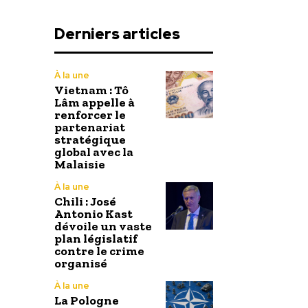
Derniers articles
À la une
Vietnam : Tô
Lâm appelle à
renforcer le
partenariat
stratégique
global avec la
Malaisie
À la une
Chili : José
Antonio Kast
dévoile un vaste
plan législatif
contre le crime
organisé
À la une
La Pologne