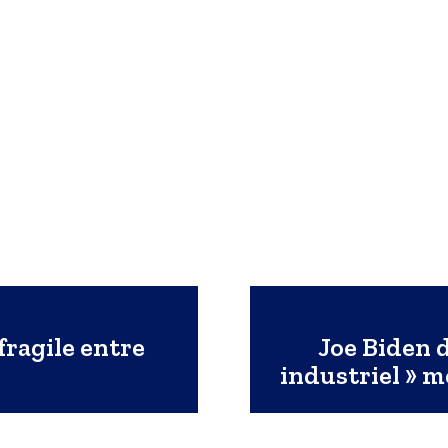
fragile entre
Joe Biden 
industriel » 