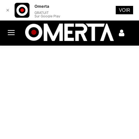
Omerta
VOIR
✕
GRATUIT
Sur Google Play