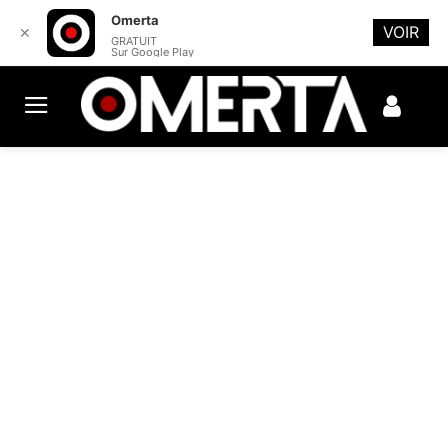
Omerta
VOIR
✕
GRATUIT
Sur Google Play