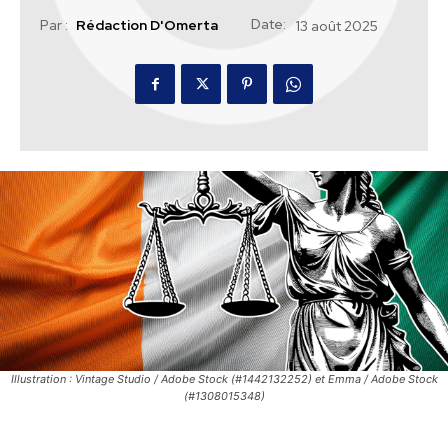
Date:
Par :
Rédaction D'Omerta
13 août 2025
Illustration : Vintage Studio / Adobe Stock (#1442132252) et Emma / Adobe Stock
(#1308015348)