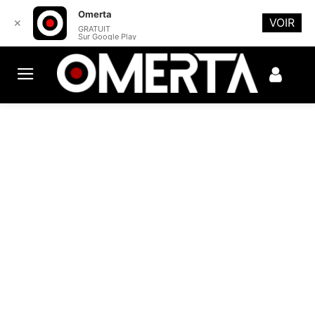
Omerta
VOIR
✕
GRATUIT
Sur Google Play