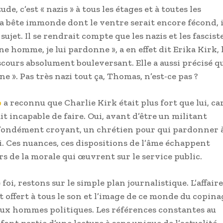
e, c’est « nazis » à tous les étages et à toutes les
a bête immonde dont le ventre serait encore fécond, i
sujet. Il se rendrait compte que les nazis et les fascist
e homme, je lui pardonne », a en effet dit Erika Kirk, 
scours absolument bouleversant. Elle a aussi précisé q
ine ». Pas très nazi tout ça, Thomas, n’est-ce pas ?
p
a reconnu que Charlie Kirk était plus fort que lui, car
t incapable de faire. Oui, avant d’être un militant
ofondément croyant, un chrétien pour qui pardonner 
oi. Ces nuances, ces dispositions de l’âme échappent
s de la morale qui œuvrent sur le service public.
foi, restons sur le simple plan journalistique. L’affaire
ffert à tous le son et l’image de ce monde du copina
 aux hommes politiques. Les références constantes au
font partie d’une lecture à sens unique de l’actualité.