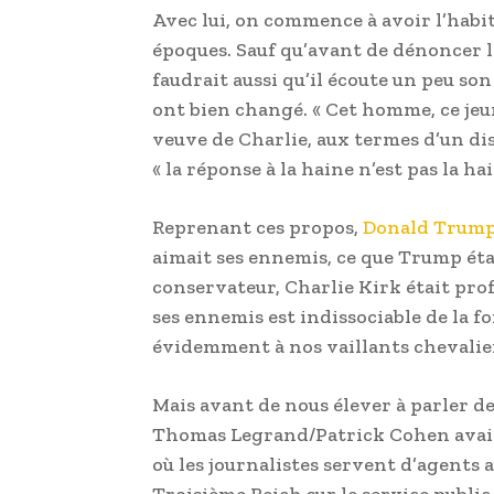
Avec lui, on commence à avoir l’habitud
époques. Sauf qu’avant de dénoncer l
faudrait aussi qu’il écoute un peu son 
ont bien changé. « Cet homme, ce jeun
veuve de Charlie, aux termes d’un di
« la réponse à la haine n’est pas la ha
Reprenant ces propos,
Donald Trum
aimait ses ennemis, ce que Trump étai
conservateur, Charlie Kirk était pr
ses ennemis est indissociable de la f
évidemment à nos vaillants chevalier
Mais avant de nous élever à parler de 
Thomas Legrand/Patrick Cohen avait o
où les journalistes servent d’agents
Troisième Reich sur le service public 