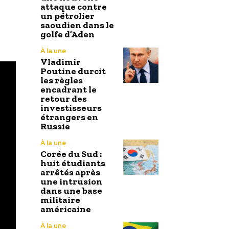
attaque contre
un pétrolier
saoudien dans le
golfe d’Aden
À la une
Vladimir
Poutine durcit
les règles
encadrant le
retour des
investisseurs
étrangers en
Russie
À la une
Corée du Sud :
huit étudiants
arrêtés après
une intrusion
dans une base
militaire
américaine
À la une