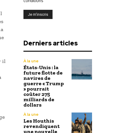
conditions
l
es
la
ue
Derniers articles
 il
À la une
États-Unis : la
future flotte de
à
navires de
guerre « Trump
» pourrait
coûter 275
milliards de
dollars
À la une
ge
Les Houthis
revendiquent
une nouvelle