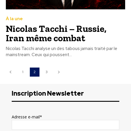
À la une
Nicolas Tacchi – Russie,
Iran même combat
Nicolas Tacchi analyse un des tabous jamais traité par le
mainstream. Ceux qui poussent...
1
2
3
Inscription Newsletter
Adresse e-mail*