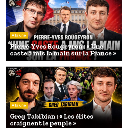
À la une
Pierre-Yves Rougeyron : « Une
caste à mis la main sur la France »
À la une
Greg Tabibian : « Les élites
craignent le peuple »