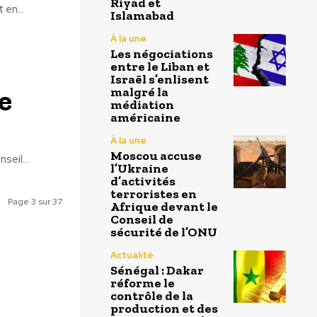
Riyad et
 en...
Islamabad
À la une
Les négociations
entre le Liban et
Israël s’enlisent
e
malgré la
médiation
américaine
À la une
Moscou accuse
seil...
l’Ukraine
d’activités
terroristes en
Page 3 sur 37
Afrique devant le
Conseil de
sécurité de l’ONU
Actualité
Sénégal : Dakar
réforme le
contrôle de la
production et des