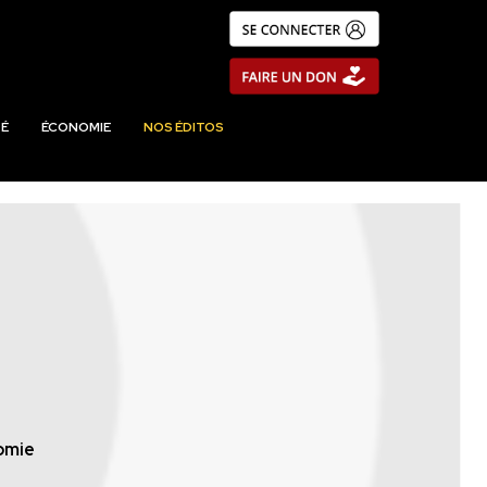
É
ÉCONOMIE
NOS ÉDITOS
omie