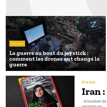
À la une
La guerre au bout du joystick :
comment les drones ont changé la
guerre
À la une
Iran 
...le bourbier de l'Amérique Charles d'Anjou livre une
secrètes qui...