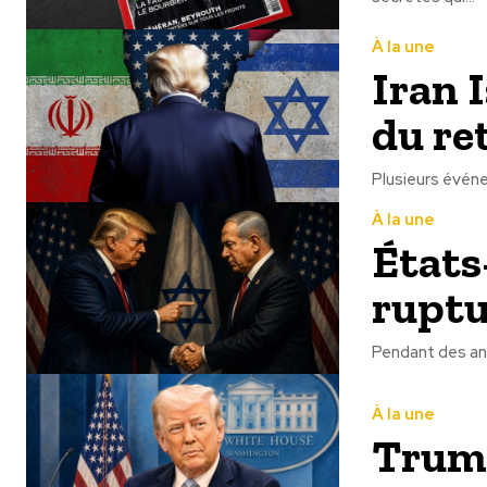
À la une
Iran I
du re
Plusieurs événem
À la une
États-
ruptu
Pendant des ann
À la une
Trump