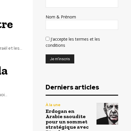
Nom & Prénom
tre
J'accepte
les termes et les
conditions
ël et les...
la
Derniers articles
i...
À la une
Erdogan en
Arabie saoudite
pour un sommet
stratégique avec