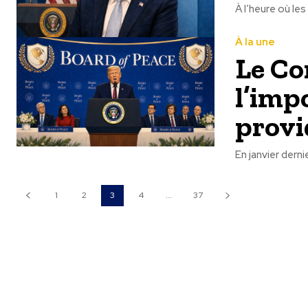
À l’heure où les
À la une
Le Co
l’imp
provi
En janvier dern
1
2
3
4
...
37