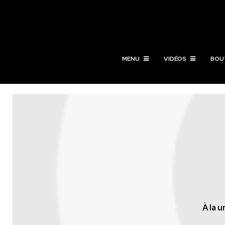
MENU
VIDÉOS
BOU
À la u