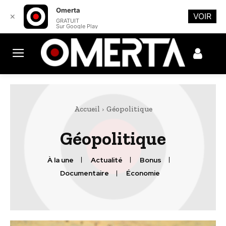
Omerta
VOIR
✕
GRATUIT
Sur Google Play
Accueil
Géopolitique
Géopolitique
À la une
Actualité
Bonus
Documentaire
Économie