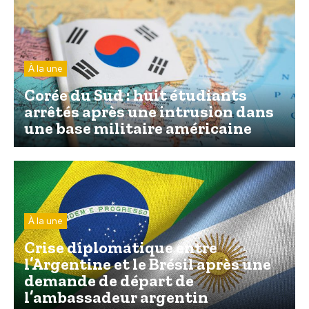
À la une
Corée du Sud : huit étudiants
arrêtés après une intrusion dans
une base militaire américaine
À la une
Crise diplomatique entre
l’Argentine et le Brésil après une
demande de départ de
l’ambassadeur argentin