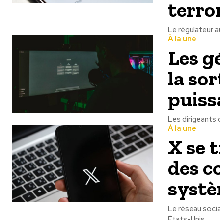
terro
Le régulateur au
À la une
Les g
la sor
puiss
Les dirigeants 
À la une
X se 
des c
systè
Le réseau socia
États-Unis...