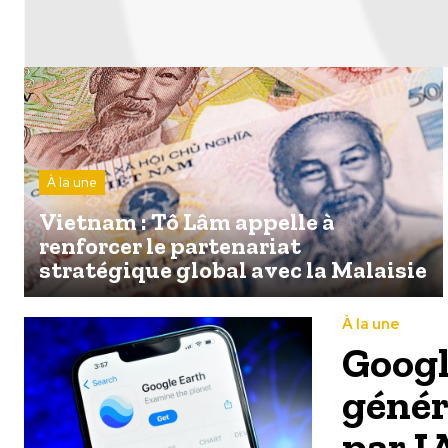
À la une
Vietnam : Tô Lâm appelle à
renforcer le partenariat
stratégique global avec la Malaisie
À la une
Googl
génér
par I