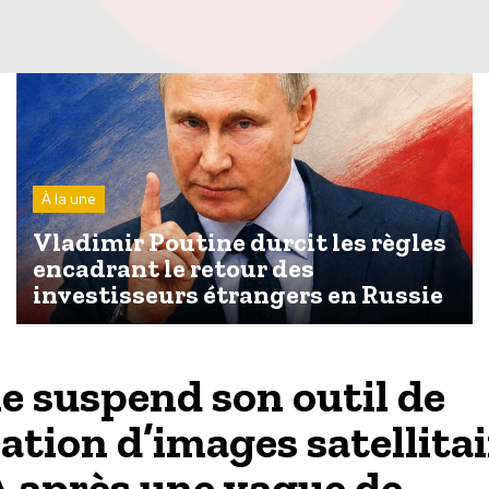
À la une
Vladimir Poutine durcit les règles
encadrant le retour des
investisseurs étrangers en Russie
e suspend son outil de
ation d’images satellitai
A après une vague de