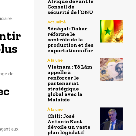
Afrique devant le
Conseil de
sécurité de l’ONU
iaire...
Actualité
Sénégal : Dakar
ntir
réforme le
contrôle de la
plus
production et des
exportations d’or
À la une
Vietnam : Tô Lâm
appelle à
ge de...
renforcer le
partenariat
ec
stratégique
global avec la
Malaisie
À la une
Chili : José
Antonio Kast
dévoile un vaste
nçant aux
plan législatif