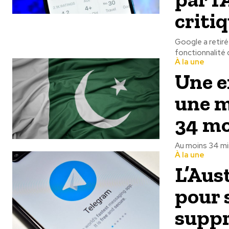
criti
Google a retir
fonctionnalité d
À la une
Une e
une m
34 mo
Au moins 34 min
À la une
L’Aus
pour 
suppr