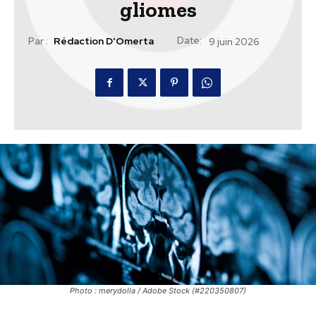
gliomes
Date:
Par :
Rédaction D'Omerta
9 juin 2026
Photo : merydolla / Adobe Stock (#220350807)