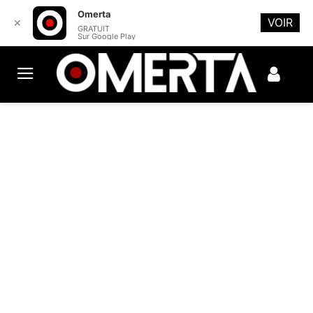
Omerta
VOIR
✕
GRATUIT
Sur Google Play