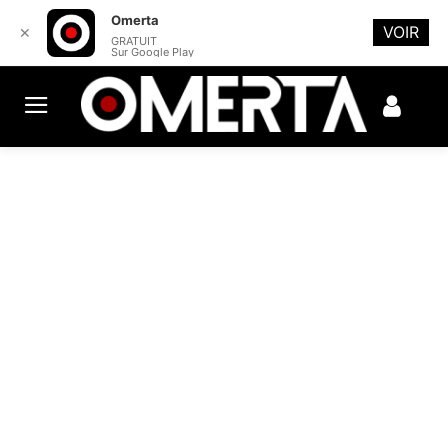
Omerta
VOIR
✕
GRATUIT
Sur Google Play