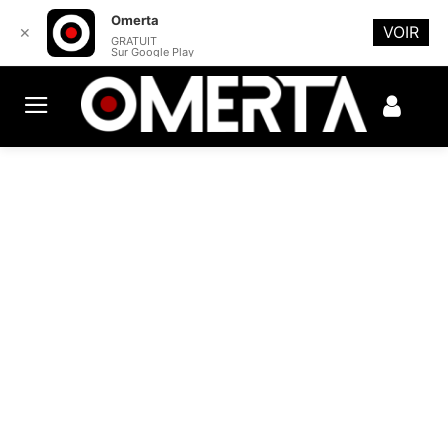
Omerta
VOIR
✕
GRATUIT
Sur Google Play