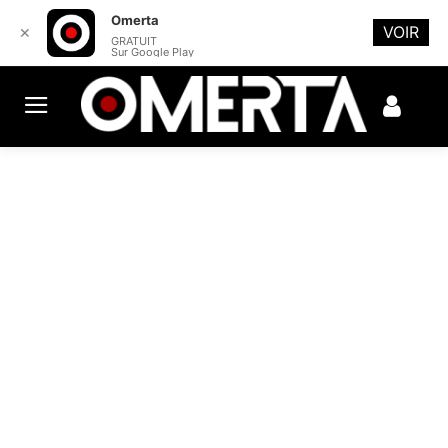
Omerta
VOIR
✕
GRATUIT
Sur Google Play