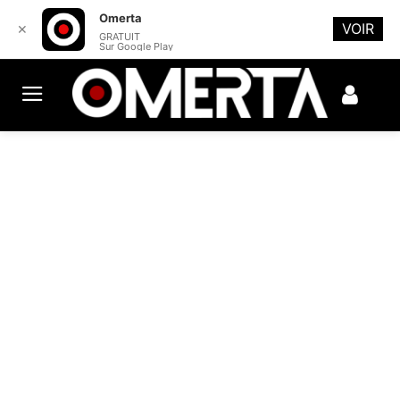
Omerta
VOIR
✕
GRATUIT
Sur Google Play