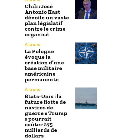
Chili : José
Antonio Kast
dévoile un vaste
plan législatif
contre le crime
organisé
À la une
La Pologne
évoque la
création d’une
base militaire
américaine
permanente
À la une
États-Unis : la
future flotte de
navires de
guerre « Trump
» pourrait
coûter 275
milliards de
dollars