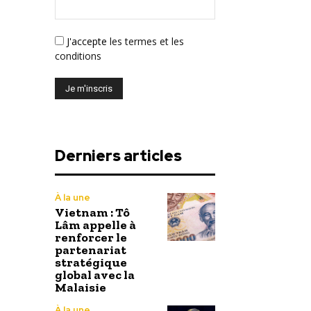
J'accepte
les termes et les
conditions
Derniers articles
À la une
Vietnam : Tô
Lâm appelle à
renforcer le
partenariat
stratégique
global avec la
Malaisie
À la une