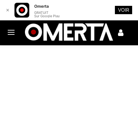
Omerta
VOIR
✕
GRATUIT
Sur Google Play