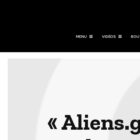
MENU
VIDÉOS
BOU
« Aliens.