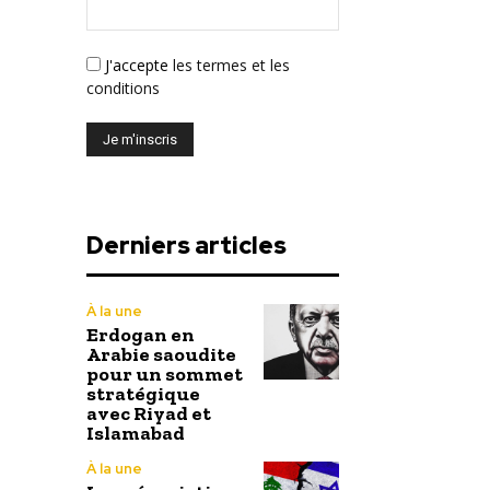
J'accepte
les termes et les
conditions
Derniers articles
À la une
Erdogan en
Arabie saoudite
pour un sommet
stratégique
avec Riyad et
Islamabad
À la une