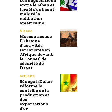
Les négociations
entre le Liban et
Israël s’enlisent
malgré la
médiation
américaine
À la une
Moscou accuse
l’Ukraine
d’activités
terroristes en
Afrique devant
le Conseil de
sécurité de
l’ONU
Actualité
Sénégal : Dakar
réforme le
contrôle de la
production et
des
exportations
d’or