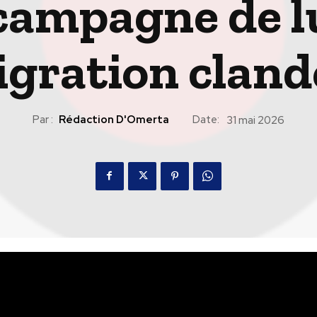
campagne de l
igration cland
Par :
Rédaction D'Omerta
Date:
31 mai 2026