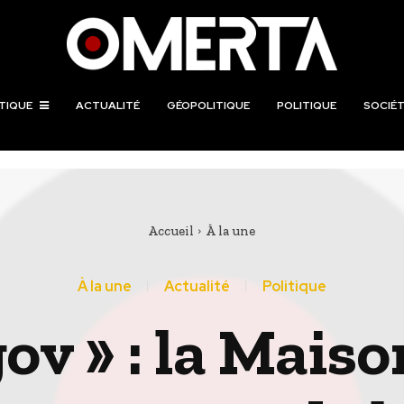
TIQUE
ACTUALITÉ
GÉOPOLITIQUE
POLITIQUE
SOCIÉT
Accueil
À la une
À la une
Actualité
Politique
gov » : la Mais