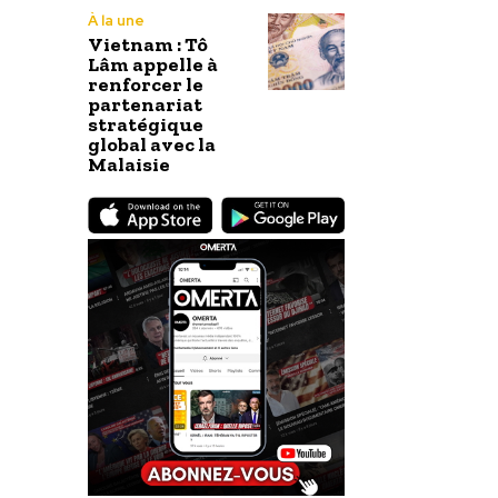
À la une
Vietnam : Tô
Lâm appelle à
renforcer le
partenariat
stratégique
global avec la
Malaisie