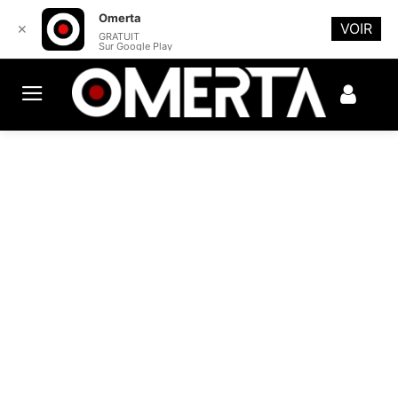
Omerta
VOIR
✕
GRATUIT
Sur Google Play