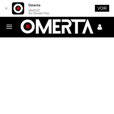
Omerta
VOIR
✕
GRATUIT
Sur Google Play