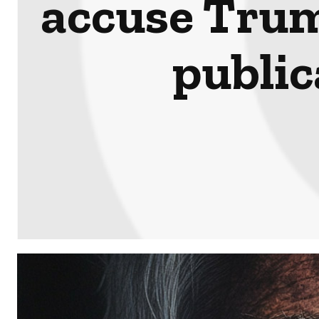
accuse Trump
publi