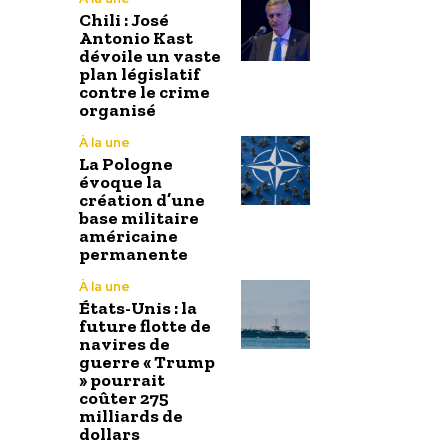
Chili : José
Antonio Kast
dévoile un vaste
plan législatif
contre le crime
organisé
À la une
La Pologne
évoque la
création d’une
base militaire
américaine
permanente
À la une
États-Unis : la
future flotte de
navires de
guerre « Trump
» pourrait
coûter 275
milliards de
dollars