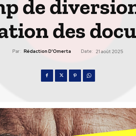
 de diversion
cation des doc
Par :
Rédaction D'Omerta
Date:
21 août 2025