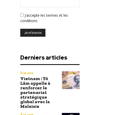
J'accepte
les termes et les
conditions
Derniers articles
À la une
Vietnam : Tô
Lâm appelle à
renforcer le
partenariat
stratégique
global avec la
Malaisie
À la une