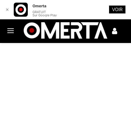
Omerta
VOIR
✕
GRATUIT
Sur Google Play