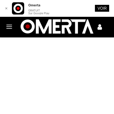
Omerta
VOIR
✕
GRATUIT
Sur Google Play